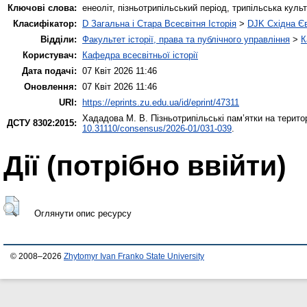
Ключові слова:
енеоліт, пізньотрипільський період, трипільська куль
Класифікатор:
D Загальна і Стара Всесвітня Історія
>
DJK Східна Є
Відділи:
Факультет історії, права та публічного управління
>
К
Користувач:
Кафедра всесвітньої історії
Дата подачі:
07 Квіт 2026 11:46
Оновлення:
07 Квіт 2026 11:46
URI:
https://eprints.zu.edu.ua/id/eprint/47311
Хададова М. В.
Пізньотрипільські пам’ятки на терито
ДСТУ 8302:2015:
10.31110/consensus/2026-01/031-039
.
Дії ​​(потрібно ввійти)
Оглянути опис ресурсу
© 2008–2026
Zhytomyr Ivan Franko State University