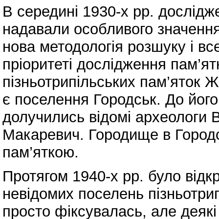
В середині 1930-х рр. дослідж
надавали особливого значення
нова методологія розшуку і вс
пріоритеті дослідження пам’я
пізньотрипільських пам’яток
є поселення Городськ. До його
долучились відомі археологи В
Макаревич. Городище в Город
пам’яткою.
Протягом 1940-х рр. було відкр
невідомих поселень пізньотрип
просто фіксувалась, але деякі