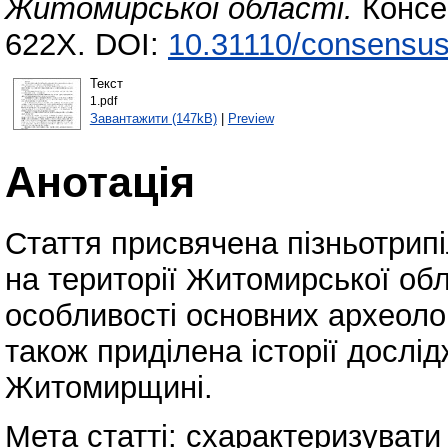
Житомирської області.
Консен
622X. DOI:
10.31110/consensus
Текст
1.pdf
Завантажити (147kB)
|
Preview
Анотація
Стаття присвячена пізньотрипі
на території Житомирської обл
особливості основних археоло
також приділена історії дослід
Житомирщині.
Мета статті: схарактеризувати 