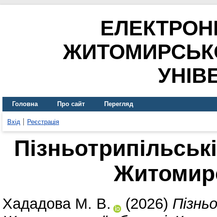
ЕЛЕКТРОН
ЖИТОМИРСЬК
УНІВ
Головна
Про сайт
Перегляд
Вхід
Реєстрація
Пізньотрипільські
Житомирс
Хададова М. В.
(2026)
Пізнь