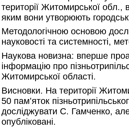
території Житомирської обл., в
яким вони утворюють городську
Методологічною основою досл
науковості та системності, мет
Наукова новизна: вперше проа
інформацію про пізньотрипільс
Житомирської області.
Висновки. На території Житом
50 пам’яток пізньотрипільсько
досліджувати С. Гамченко, але
опубліковані.