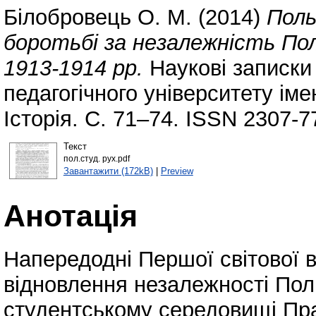
Білобровець О. М.
(2014)
Поль
боротьбі за незалежність Пол
1913-1914 pp.
Наукові записки
педагогічного університету ім
Історія. С. 71–74. ISSN 2307-7
Текст
пол.студ. рух.pdf
Завантажити (172kB)
|
Preview
Анотація
Напередодні Першої світової в
відновлення незалежності По
студентському середовищі Пра