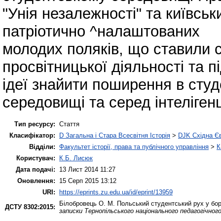
"Унія незалежності" та київськ
патріотично ^налаштованих
молодих поляків, що ставили 
просвітницької діяльності та п
ідеї знайити поширення в сту
середовищі та серед інтелігенц
Тип ресурсу:
Стаття
Класифікатор:
D Загальна і Стара Всесвітня Історія
>
DJK Східна Є
Відділи:
Факультет історії, права та публічного управління
>
К
Користувач:
К.Б. Лисюк
Дата подачі:
13 Лист 2014 11:27
Оновлення:
15 Серп 2015 13:12
URI:
https://eprints.zu.edu.ua/id/eprint/13959
Білобровець О. М.
Польський студентський рух у боро
ДСТУ 8302:2015:
записки Тернопільського національного педагогічног