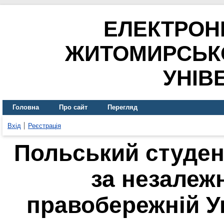
ЕЛЕКТРОН
ЖИТОМИРСЬК
УНІВ
Головна
Про сайт
Перегляд
Вхід
Реєстрація
Польський студен
за незалеж
правобережній Ук