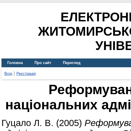
ЕЛЕКТРОН
ЖИТОМИРСЬК
УНІВ
Головна
Про сайт
Перегляд
Вхід
Реєстрація
Реформуванн
національних адм
Гуцало Л. В.
(2005)
Реформуван