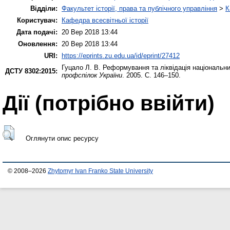
Відділи:
Факультет історії, права та публічного управління
>
К
Користувач:
Кафедра всесвітньої історії
Дата подачі:
20 Вер 2018 13:44
Оновлення:
20 Вер 2018 13:44
URI:
https://eprints.zu.edu.ua/id/eprint/27412
Гуцало Л. В.
Реформування та ліквідація національни
ДСТУ 8302:2015:
профспілок України
. 2005. С. 146–150.
Дії ​​(потрібно ввійти)
Оглянути опис ресурсу
© 2008–2026
Zhytomyr Ivan Franko State University