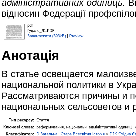
адміністративних одиниць.
Ві
відносин Федерації профспілок
pdf
Гуцало_Л1.PDF
Завантажити (593kB)
|
Preview
Анотація
В статье освещается малоизв
национальной политики в Укра
Рассматриваются причины и п
национальных сельсоветов и 
Тип ресурсу:
Стаття
Ключові слова:
реформування, національні адміністративні одиниці, 
Класифікатор:
D Загальна і Стара Всесвітня Історія
>
DJK Східна Є