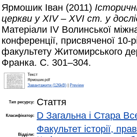
Ярмошик Іван
(2011)
Історичні
церкви у ХІV – XVI ст. у досл
Матеріали IV Волинської міжна
конференції, присвяченої 10-р
факультету Житомирського дер
Франка. С. 301–304.
Текст
Ярмошик.pdf
Завантажити (126kB)
|
Preview
Стаття
Тип ресурсу:
D Загальна і Стара Все
Класифікатор:
Факультет історії, пра
Відділи: