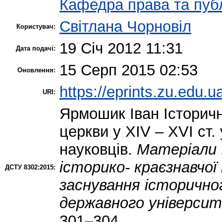
Кафедра права та публ
Світлана Чорновіл
Користувач:
19 Січ 2012 11:31
Дата подачі:
15 Серп 2015 02:53
Оновлення:
https://eprints.zu.edu.u
URI:
Ярмошик Іван
Історичн
церкви у ХІV – XVI ст
науковців.
Матеріали 
історико- краєзнавчої
ДСТУ 8302:2015:
заснування історичн
державного університ
301–304.