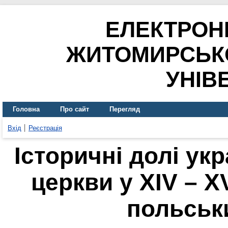
ЕЛЕКТРОН
ЖИТОМИРСЬК
УНІВ
Головна
Про сайт
Перегляд
Вхід
Реєстрація
Історичні долі ук
церкви у ХІV – X
польськ