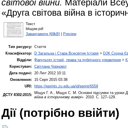
світової війни.
Матеріали Всеу
«Друга світова війна в історич
Текст
Міщуки.pdf
Завантажити (69kB)
|
Preview
Тип ресурсу:
Стаття
Класифікатор:
D Загальна і Стара Всесвітня Історія
>
DJK Східна Є
Відділи:
Факультет історії, права та публічного управління
>
К
Користувач:
Світлана Чорновіл
Дата подачі:
20 Лют 2012 10:11
Оновлення:
15 Серп 2015 03:38
URI:
https://eprints.zu.edu.ua/id/eprint/6559
Міщук Г. А.
,
Міщук С. М.
Основні підсумки та уроки Др
ДСТУ 8302:2015:
війна в історичному вимірі»
. 2010. С. 127–129.
Дії ​​(потрібно ввійти)