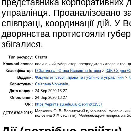
представника корпоративних дв
управлінця. Проаналізовано за
співпраці, координації дій. У 
дворянства протистояли губерн
збігалися.
Тип ресурсу:
Стаття
Ключові слова:
волинський губернатор, предводитель дворянства, д
Класифікатор:
D Загальна і Стара Всесвітня Історія
>
DJK Східна Є
Відділи:
Факультет історії, права та публічного управління
>
К
Користувач:
Світлана Чорновіл
Дата подачі:
24 Вер 2020 13:27
Оновлення:
24 Вер 2020 13:27
URI:
https://eprints.zu.edu.ua/id/eprint/31537
Маркевич О. В.
Волинський губернатор і губернський 
ДСТУ 8302:2015:
половина ХІХ століття).
Модернізаційні процеси на В