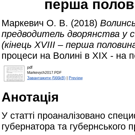
перша полови
Маркевич О. В.
(2018)
Волинсь
предводитель дворянства у с
(кінець ХVІІІ – перша полови
процеси на Волині в ХІХ - на п
pdf
Markevych2017.PDF
Завантажити (566kB)
|
Preview
Анотація
У статті проаналізовано спец
губернатора та губернського 