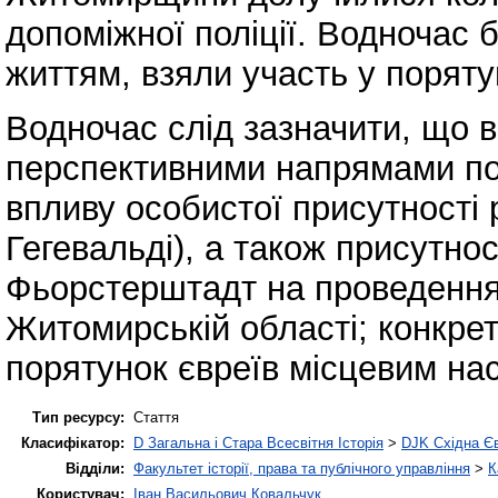
допоміжної поліції. Водночас 
життям, взяли участь у поряту
Водночас слід зазначити, що 
перспективними напрямами по
впливу особистої присутності
Гегевальді), а також присутнос
Фьорстерштадт на проведення 
Житомирській області; конкрет
порятунок євреїв місцевим на
Тип ресурсу:
Стаття
Класифікатор:
D Загальна і Стара Всесвітня Історія
>
DJK Східна Є
Відділи:
Факультет історії, права та публічного управління
>
К
Користувач:
Іван Васильович Ковальчук