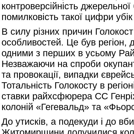
контроверсійність джерельної
помилковість такої цифри убік
В силу різних причин Голокос
особливостей. Це був регіон, 
одними з перших в усьому Райх
Незважаючи на спроби окупант
та провокації, випадки єврейс
Тотальність Голокосту в регіо
ставки райхсфюрера СС Генріх
колоній «Гегевальд» та «Фьор
До утисків, а подекуди і до в
Житомирщини долучилися кола