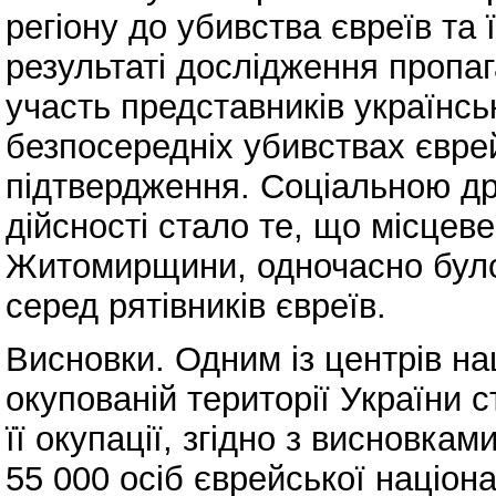
регіону до убивства євреїв та
результаті дослідження пропа
участь представників українсь
безпосередніх убивствах євре
підтвердження. Соціальною др
дійсності стало те, що місцев
Житомирщини, одночасно було 
серед рятівників євреїв.
Висновки. Одним із центрів на
окупованій території України 
її окупації, згідно з висновка
55 000 осіб єврейської націон