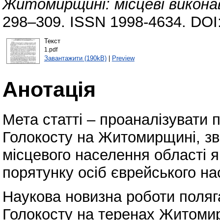
Житомирщині: місцеві викона
298–309. ISSN 1998-4634. DOI
Текст
1.pdf
Завантажити (190kB)
|
Preview
Анотація
Мета статті – проаналізувати 
Голокосту на Житомирщині, зв
місцевого населення області як
порятунку осіб єврейського на
Наукова новизна роботи поляг
Голокосту на теренах Житомир