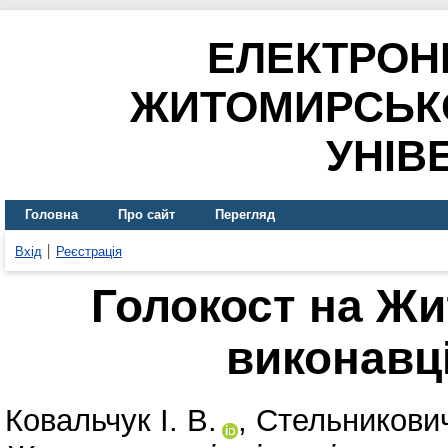
ЕЛЕКТРОН
ЖИТОМИРСЬК
УНІВ
Головна
Про сайт
Перегляд
Вхід
Реєстрація
Голокост на Жи
виконавці
Ковальчук І. В.
,
Стельникович