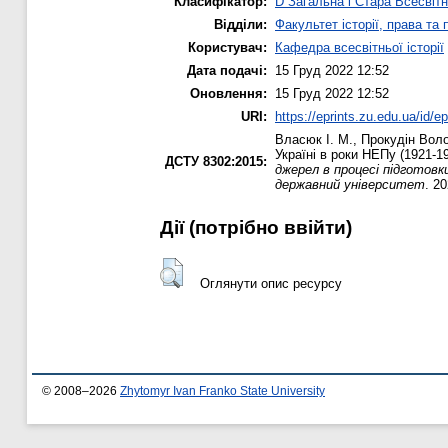
Класифікатор:
D Загальна і Стара Всесвітн
Відділи:
Факультет історії, права та
Користувач:
Кафедра всесвітньої історії
Дата подачі:
15 Груд 2022 12:52
Оновлення:
15 Груд 2022 12:52
URI:
https://eprints.zu.edu.ua/id/e
Власюк І. М.
,
Прокудін Вол
Україні в роки НЕПу (1921-1
ДСТУ 8302:2015:
джерел в процесі підготовк
державний університет
. 2
Дії ​​(потрібно ввійти)
Оглянути опис ресурсу
© 2008–2026
Zhytomyr Ivan Franko State University