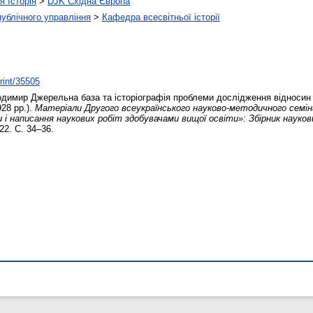
я Історія
>
DJK Східна Європа
 публічного управління
>
Кафедра всесвітньої історії
print/35505
одимир
Джерельна база та історіографія проблеми дослідження відносин
928 рр.).
Матеріали Другого всеукраїнського науково-методичного семі
и і написання наукових робіт здобувачами вищої освіти»: Збірник наук
022. С. 34–36.