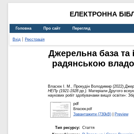
ЕЛЕКТРОННА БІБ
Головна
Про сайт
Перегляд
Вхід
Реєстрація
Джерельна база та 
радянською владою
Власюк І. М.
,
Прокудін Володимир
(2022)
Джер
НЕПу (1921-1928 рр.).
Матеріали Другого всеук
наукових робіт здобувачами вищої освіти»: Зб
pdf
Власюк.pdf
Завантажити (730kB)
|
Preview
Тип ресурсу:
Стаття