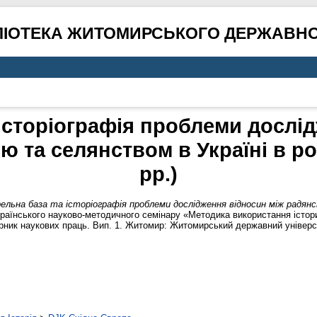
ЛІОТЕКА ЖИТОМИРСЬКОГО ДЕРЖАВНО
історіографія проблеми дослі
 та селянством в Україні в ро
рр.)
ельна база та історіографія проблеми дослідження відносин між радянс
раїнського науково-методичного семінару «Методика використання істори
ірник наукових праць. Вип. 1. Житомир: Житомирський державний універси