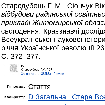
Стародубець Г. М.
,
Сіончук Вік
відбудови радянської освітньо
прикладі Житомирської облас
сьогодення. Краєзнавчі дослі
Всеукраїнської наукової істор
річчя Української революції 26
С. 372–377.
pdf
Стародубець_Г.М..PDF
Завантажити (384kB)
|
Preview
Стаття
Тип ресурсу:
D Загальна і Стара Все
Класифікатор: