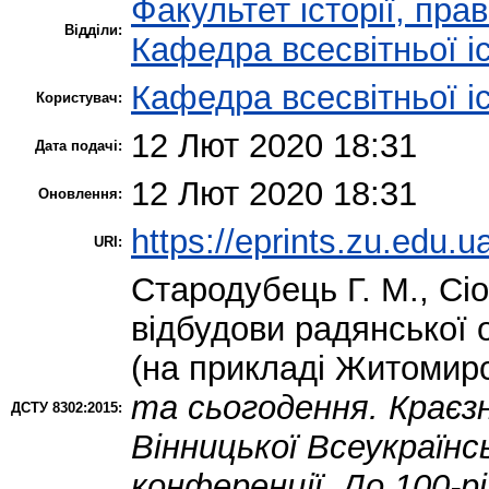
Факультет історії, пра
Відділи:
Кафедра всесвітньої іс
Кафедра всесвітньої іс
Користувач:
12 Лют 2020 18:31
Дата подачі:
12 Лют 2020 18:31
Оновлення:
https://eprints.zu.edu.u
URI:
Стародубець Г. М.
,
Сіо
відбудови радянської о
(на прикладі Житомирс
та сьогодення. Краєз
ДСТУ 8302:2015:
Вінницької Всеукраїнсь
конференції. До 100-рі