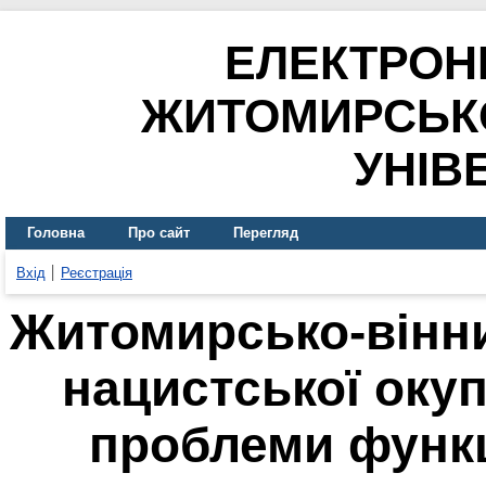
ЕЛЕКТРОН
ЖИТОМИРСЬК
УНІВ
Головна
Про сайт
Перегляд
Вхід
Реєстрація
Житомирсько-вінни
нацистської окуп
проблеми функ