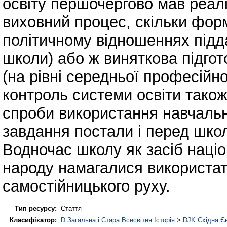
освіту першочергово мав реалі
виховний процес, скільки фор
політичному відношеннях підда
школи) або ж виняткова підгот
(на рівні середньої професійн
контроль системи освіти також
спроби використання навчальни
завдання постали і перед школ
Водночас школу як засіб наці
народу намагалися використа
самостійницького руху.
Тип ресурсу:
Стаття
Класифікатор:
D Загальна і Стара Всесвітня Історія
>
DJK Східна Є