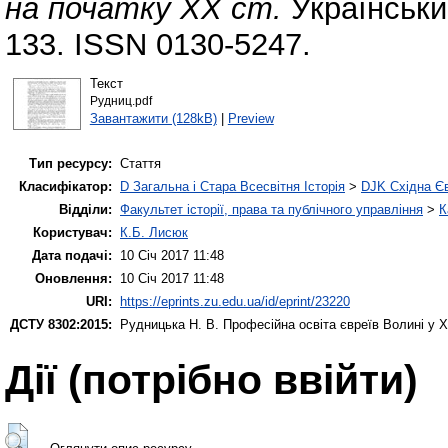
на початку XX ст.
Українськи
133. ISSN 0130-5247.
Текст
Рудниц.pdf
Завантажити (128kB)
|
Preview
Тип ресурсу:
Стаття
Класифікатор:
D Загальна і Стара Всесвітня Історія
>
DJK Східна Є
Відділи:
Факультет історії, права та публічного управління
>
К
Користувач:
К.Б. Лисюк
Дата подачі:
10 Січ 2017 11:48
Оновлення:
10 Січ 2017 11:48
URI:
https://eprints.zu.edu.ua/id/eprint/23220
ДСТУ 8302:2015:
Рудницька Н. В.
Професійна освіта євреїв Волині у X
Дії ​​(потрібно ввійти)