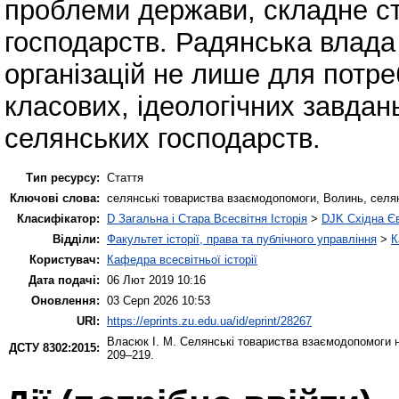
проблеми держави, складне с
господарств. Радянська влада
організацій не лише для потре
класових, ідеологічних завдан
селянських господарств.
Тип ресурсу:
Стаття
Ключові слова:
селянські товариства взаємодопомоги, Волинь, селя
Класифікатор:
D Загальна і Стара Всесвітня Історія
>
DJK Східна Є
Відділи:
Факультет історії, права та публічного управління
>
К
Користувач:
Кафедра всесвітньої історії
Дата подачі:
06 Лют 2019 10:16
Оновлення:
03 Серп 2026 10:53
URI:
https://eprints.zu.edu.ua/id/eprint/28267
Власюк І. М.
Селянські товариства взаємодопомоги на
ДСТУ 8302:2015:
209–219.