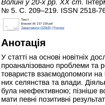
Волині у 20-х рр. ХХ ст.
Інтерм
№ 5. С. 209–219. ISSN 2518-7
Текст
Власюк І.М.-237-239.pdf
Завантажити (225kB)
|
Preview
Анотація
У статті на основі новітніх до
проаналізовано проблеми та р
товариств взаємодопомоги на В
них селянства та влади. Діяльн
була неефективною; пізніше в
мати певні позитивні результа