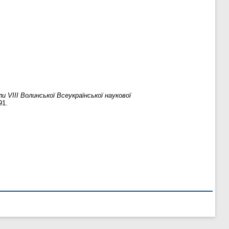
и VІІІ Волинської Всеукраїнської наукової
91.