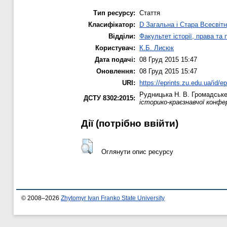
Тип ресурсу:
Стаття
Класифікатор:
D Загальна і Стара Всесвітн
Відділи:
Факультет історії, права та
Користувач:
К.Б. Лисюк
Дата подачі:
08 Груд 2015 15:47
Оновлення:
08 Груд 2015 15:47
URI:
https://eprints.zu.edu.ua/id/e
Рудницька Н. В.
Громадське 
ДСТУ 8302:2015:
історико-краєзнавчої конфе
Дії ​​(потрібно ввійти)
Оглянути опис ресурсу
© 2008–2026
Zhytomyr Ivan Franko State University