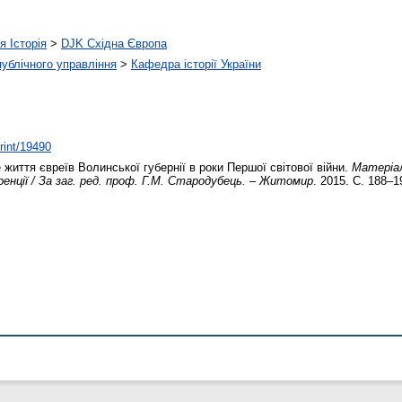
я Історія
>
DJK Східна Європа
 публічного управління
>
Кафедра історії України
print/19490
життя євреїв Волинської губернії в роки Першої світової війни.
Матеріал
ренції / За заг. ред. проф. Г.М. Стародубець. – Житомир
. 2015. С. 188–1