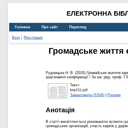
ЕЛЕКТРОННА БІБ
Головна
Про сайт
Перегляд
Вхід
Реєстрація
Громадське життя є
Рудницька Н. В.
(2015)
Громадське життя євреї
краєзнавчої конференції / За заг. ред. проф. Г
Текст
tmp151.pdf
Завантажити (57kB)
|
Preview
Анотація
В статті висвітлюється різноманітні аспекти гр
громадських організацій, участь євреїв у держ