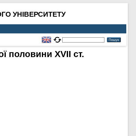
ГО УНІВЕРСИТЕТУ
ї половини ХVІІ ст.