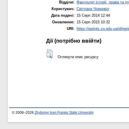
Відділи:
Факультет історії, права та п
Користувач:
Світлана Чорновіл
Дата подачі:
15 Серп 2014 12:44
Оновлення:
15 Серп 2015 10:32
URI:
https://eprints.zu.edu.ua/id/epr
Дії ​​(потрібно ввійти)
Оглянути опис ресурсу
© 2008–2026
Zhytomyr Ivan Franko State University