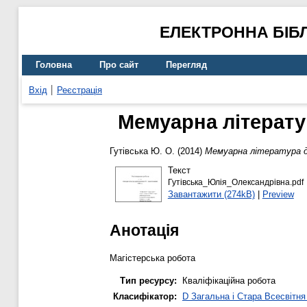
ЕЛЕКТРОННА БІБ
Головна
Про сайт
Перегляд
Вхід
Реєстрація
Мемуарна літератур
Гутівська Ю. О.
(2014)
Мемуарна література др
Текст
Гутівська_Юлія_Олександрівна.pdf
Завантажити (274kB)
|
Preview
Анотація
Магістерська робота
Тип ресурсу:
Кваліфікаційна робота
Класифікатор:
D Загальна і Стара Всесвітня 