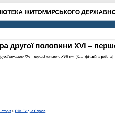
ЛІОТЕКА ЖИТОМИРСЬКОГО ДЕРЖАВНО
а другої половини ХVІ – першо
угої половини ХVІ – першої половини ХVІІ ст.
[Кваліфікаційна робота]
Історія
>
DJK Східна Європа