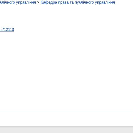
ублічного управління
>
Кафедра права та публічного управління
int/12110