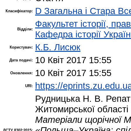
D Загальна і Стара Все
Класифікатор:
Факультет історії, пра
Відділи:
Кафедра історії Украї
К.Б. Лисюк
Користувач:
10 Квіт 2017 15:55
Дата подачі:
10 Квіт 2017 15:55
Оновлення:
https://eprints.zu.edu.u
URI:
Рудницька Н. В.
Репатр
Житомирської області 
Матеріали щорічної Мі
«Польща–Україна: спіл
ДСТУ 8302:2015: