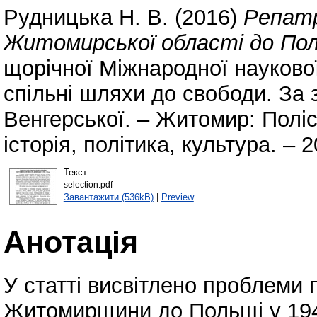
Рудницька Н. В.
(2016)
Репатр
Житомирської області до Поль
щорічної Міжнародної науково
спільні шляхи до свободи. За заг
Венгерської. – Житомир: Полі
історія, політика, культура. – 2
Текст
selection.pdf
Завантажити (536kB)
|
Preview
Анотація
У статті висвітлено проблеми
Житомирщини до Польщі у 1944