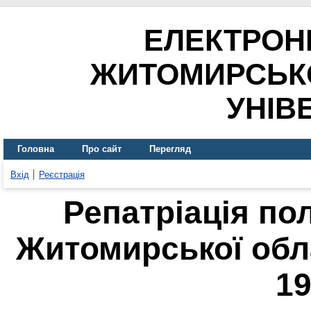
ЕЛЕКТРОН
ЖИТОМИРСЬК
УНІВ
Головна
Про сайт
Перегляд
Вхід
Реєстрація
Репатріація по
Житомирської обла
19