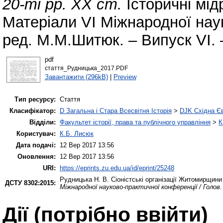
20-ті рр. ХХ ст.
Історичні мід
Матеріали VІ Міжнародної наук
ред. М.М.Шитюк. – Випуск VІ. 
pdf
стаття_Рудницька_2017.PDF
Завантажити (296kB)
|
Preview
Тип ресурсу:
Стаття
Класифікатор:
D Загальна і Стара Всесвітня Історія
>
DJK Східна Є
Відділи:
Факультет історії, права та публічного управління
>
К
Користувач:
К.Б. Лисюк
Дата подачі:
12 Вер 2017 13:56
Оновлення:
12 Вер 2017 13:56
URI:
https://eprints.zu.edu.ua/id/eprint/25248
Рудницька Н. В.
Сіоністські організації Житомирщини 
ДСТУ 8302:2015:
Міжнародної науково-практичної конференції / Голов
Дії ​​(потрібно ввійти)