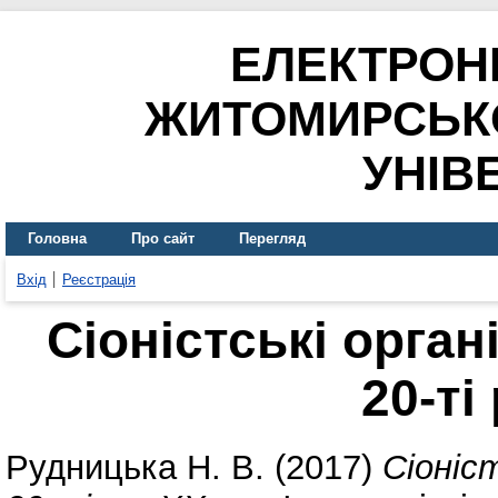
ЕЛЕКТРОН
ЖИТОМИРСЬК
УНІВ
Головна
Про сайт
Перегляд
Вхід
Реєстрація
Сіоністські орга
20-ті
Рудницька Н. В.
(2017)
Сіоніс