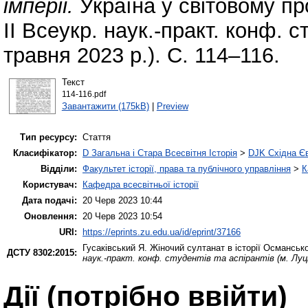
імперії.
Україна у світовому про
ІІ Всеукр. наук.-практ. конф. с
травня 2023 р.). С. 114–116.
Текст
114-116.pdf
Завантажити (175kB)
|
Preview
Тип ресурсу:
Стаття
Класифікатор:
D Загальна і Стара Всесвітня Історія
>
DJK Східна Є
Відділи:
Факультет історії, права та публічного управління
>
К
Користувач:
Кафедра всесвітньої історії
Дата подачі:
20 Черв 2023 10:44
Оновлення:
20 Черв 2023 10:54
URI:
https://eprints.zu.edu.ua/id/eprint/37166
Гусаківський Я.
Жіночий султанат в історії Османсько
ДСТУ 8302:2015:
наук.-практ. конф. студентів та аспірантів (м. Луць
Дії ​​(потрібно ввійти)