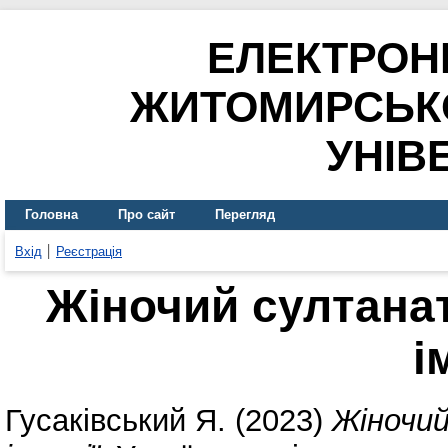
ЕЛЕКТРОН
ЖИТОМИРСЬК
УНІВ
Головна
Про сайт
Перегляд
Вхід
Реєстрація
Жіночий султанат
і
Гусаківський Я.
(2023)
Жіночий