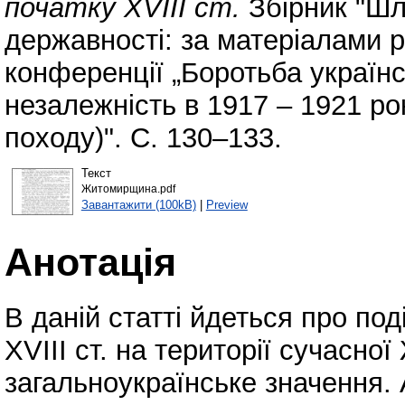
початку ХVІІІ ст.
Збірник "Шл
державності: за матеріалами р
конференції „Боротьба україн
незалежність в 1917 – 1921 ро
походу)". С. 130–133.
Текст
Житомирщина.pdf
Завантажити (100kB)
|
Preview
Анотація
В даній статті йдеться про под
ХVІІІ ст. на території сучасн
загальноукраїнське значення. А