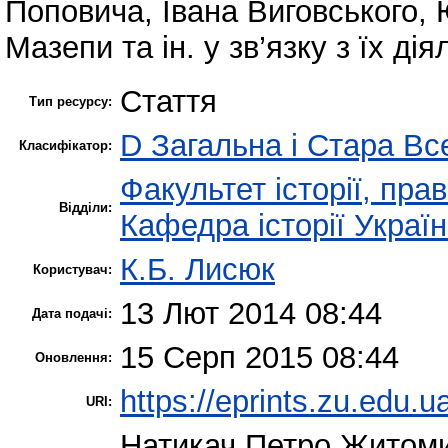
Поповича, Івана Виговського,
Мазепи та ін. у зв’язку з їх д
Стаття
Тип ресурсу:
D Загальна і Стара Все
Класифікатор:
Факультет історії, пра
Відділи:
Кафедра історії Украї
К.Б. Лисюк
Користувач:
13 Лют 2014 08:44
Дата подачі:
15 Серп 2015 08:44
Оновлення:
https://eprints.zu.edu.u
URI:
Натикач Петро
Житомир