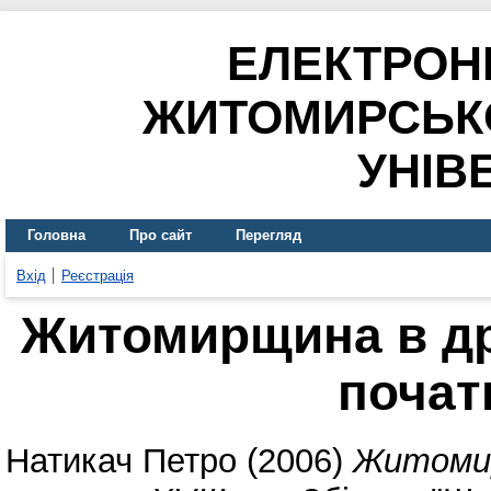
ЕЛЕКТРОН
ЖИТОМИРСЬК
УНІВ
Головна
Про сайт
Перегляд
Вхід
Реєстрація
Житомирщина в дру
початк
Натикач Петро
(2006)
Житомирщ