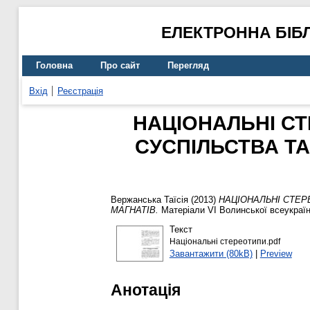
ЕЛЕКТРОННА БІБ
Головна
Про сайт
Перегляд
Вхід
Реєстрація
НАЦІОНАЛЬНІ С
СУСПІЛЬСТВА ТА
Вержанська Таїсія
(2013)
НАЦІОНАЛЬНІ СТЕР
МАГНАТІВ.
Матеріали VІ Волинської всеукраїнс
Текст
Національні стереотипи.pdf
Завантажити (80kB)
|
Preview
Анотація