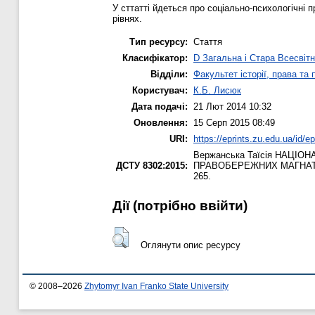
У сттатті йдеться про соціально-психологічні п
рівнях.
Тип ресурсу:
Стаття
Класифікатор:
D Загальна і Стара Всесвітн
Відділи:
Факультет історії, права та
Користувач:
К.Б. Лисюк
Дата подачі:
21 Лют 2014 10:32
Оновлення:
15 Серп 2015 08:49
URI:
https://eprints.zu.edu.ua/id/e
Вержанська Таїсія
НАЦІОНА
ДСТУ 8302:2015:
ПРАВОБЕРЕЖНИХ МАГНАТ
265.
Дії ​​(потрібно ввійти)
Оглянути опис ресурсу
© 2008–2026
Zhytomyr Ivan Franko State University