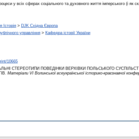
роцеси у всіх сферах соціального та духовного життя імперського (і як ск
я Історія
>
DJK Східна Європа
 публічного управління
>
Кафедра історії України
print/10665
ЛЬНІ СТЕРЕОТИПИ ПОВЕДІНКИ ВЕРХІВКИ ПОЛЬСЬКОГО СУСПІЛЬСТВ
ІВ.
Матеріали VІ Волинської всеукраїнської історико-краєзнавчої конфер