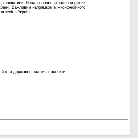
дні ініціативи. Неоднозначне ставлення різних
Україні. Важливим напрямком міжконфесійного
гресії в Україні.
ійні та державно-політичні аспекти.