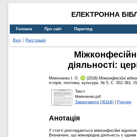
ЕЛЕКТРОННА БІБ
Головна
Про сайт
Перегляд
Вхід
Реєстрація
Міжконфесійні
діяльності: цер
Мякінченко І. О.
(2018)
Міжконфесійні відно
історія, політика, культура. № 5. С. 352–361. 
Текст
Мякінченко.pdf
Завантажити (361kB)
|
Preview
Анотація
У статті розглядаються міжконфесійні відносини
Визначено, що міжнародна діяльність є одним із