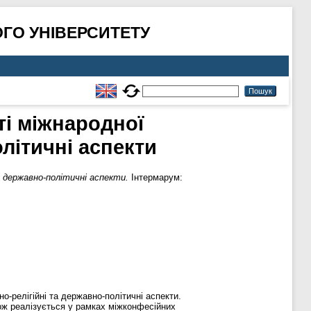
ГО УНІВЕРСИТЕТУ
ті міжнародної
олітичні аспекти
та державно-політичні аспекти.
Інтермарум:
но-релігійні та державно-політичні аспекти.
акож реалізується у рамках міжконфесійних