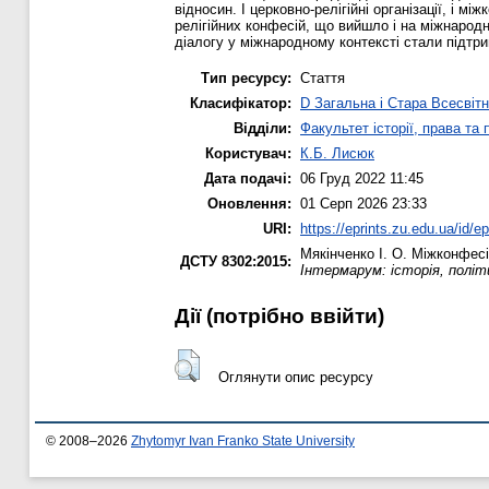
відносин. І церковно-релігійні організації, і 
релігійних конфесій, що вийшло і на міжнарод
діалогу у міжнародному контексті стали підтримк
Тип ресурсу:
Стаття
Класифікатор:
D Загальна і Стара Всесвітн
Відділи:
Факультет історії, права та
Користувач:
К.Б. Лисюк
Дата подачі:
06 Груд 2022 11:45
Оновлення:
01 Серп 2026 23:33
URI:
https://eprints.zu.edu.ua/id/e
Мякінченко І. О.
Міжконфесійн
ДСТУ 8302:2015:
Інтермарум: історія, політ
Дії ​​(потрібно ввійти)
Оглянути опис ресурсу
© 2008–2026
Zhytomyr Ivan Franko State University