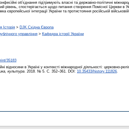
міжконфесійні об’єднання підтримують власні та державно-політичні міжнаро
ний рівень, спостерігається щодо питання створення Помісної Церкви в 
а європейської інтеграції України та протистояння російській військовій а
я Історія
>
DJK Східна Європа
 публічного управління
>
Кафедра історії України
print/35183
і відносини в Україні у контексті міжнародної діяльності: церковно-реліг
ика, культура
. 2018. № 5. С. 352–361. DOI:
10.35433/history.111826
.