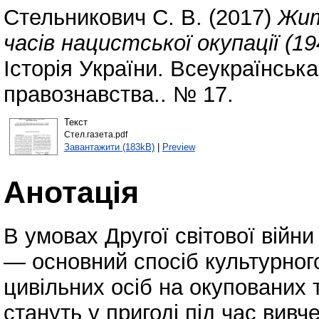
Стельникович С. В.
(2017)
Жит
часів нацистської окупації (
Історія України. Всеукраїнська 
правознавства.. № 17.
Текст
Стел.газета.pdf
Завантажити (183kB)
|
Preview
Анотація
В умовах Другої світової війн
— основний спосіб культурного
цивільних осіб на окупованих 
стануть у пригоді під час вивч