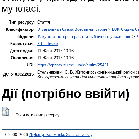
му класі.
Тип ресурсу:
Стаття
Класифікатор:
D Загальна і Стара Всесвітня Історія
>
DJK Східна Є
Відділи:
Факультет історії, права та публічного управління
>
К
Користувач:
К.Б. Лисюк
Дата подачі:
11 Жовт 2017 10:16
Оновлення:
11 Жовт 2017 10:16
URI:
https://eprints.zu.edu.ua/id/eprint/25421
Стельникович С. В.
Житомирсько-вінницький регіон за
ДСТУ 8302:2015:
Всеукраїнська газета для вчителів історії та прав
Дії ​​(потрібно ввійти)
Оглянути опис ресурсу
© 2008–2026
Zhytomyr Ivan Franko State University