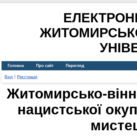
ЕЛЕКТРОН
ЖИТОМИРСЬК
УНІВ
Головна
Про сайт
Перегляд
Вхід
Реєстрація
Житомирсько-вінни
нацистської окуп
мисте