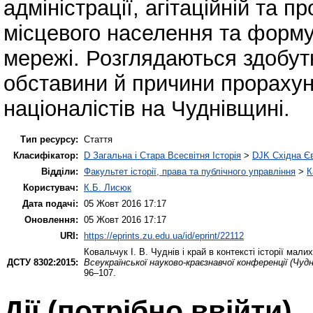
адміністрації, агітаційній та п
місцевого населення та форму
мережі. Розглядаються здобутк
обставини й причини прорахунк
націоналістів на Чуднівщині.
Тип ресурсу:
Стаття
Класифікатор:
D Загальна і Стара Всесвітня Історія
>
DJK Східна Є
Відділи:
Факультет історії, права та публічного управління
>
К
Користувач:
К.Б. Лисюк
Дата подачі:
05 Жовт 2016 17:17
Оновлення:
05 Жовт 2016 17:17
URI:
https://eprints.zu.edu.ua/id/eprint/22112
Ковальчук І. В.
Чуднів і край в контексті історії мали
ДСТУ 8302:2015:
Всеукраїнської науково-краєзнавчої конференції (Чудн
96–107.
Дії ​​(потрібно ввійти)