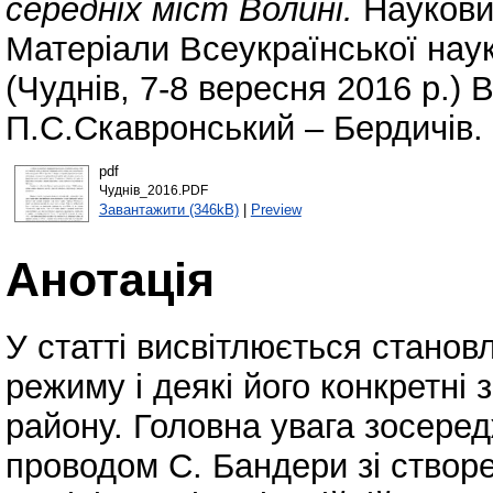
середніх міст Волині.
Наукови
Матеріали Всеукраїнської нау
(Чуднів, 7-8 вересня 2016 р.) 
П.С.Скавронський – Бердичів. 
pdf
Чуднів_2016.PDF
Завантажити (346kB)
|
Preview
Анотація
У статті висвітлюється станов
режиму і деякі його конкретні 
району. Головна увага зосеред
проводом С. Бандери зі створе