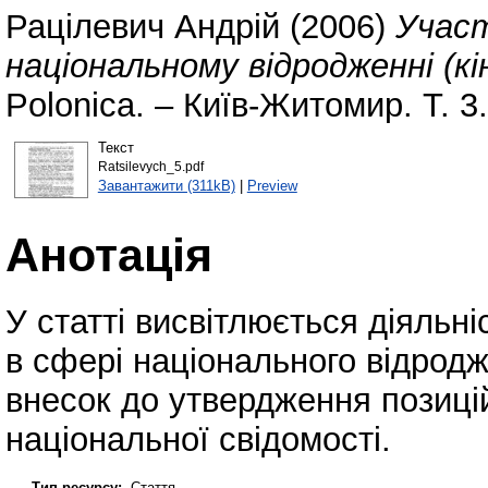
Рацілевич Андрій
(2006)
Участ
національному відродженні (кі
Polonica. – Київ-Житомир. Т. 3
Текст
Ratsilevych_5.pdf
Завантажити (311kB)
|
Preview
Анотація
У статті висвітлюється діяльніс
в сфері національного відродж
внесок до утвердження позицій 
національної свідомості.
Тип ресурсу:
Стаття