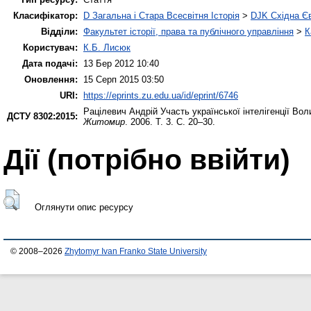
Класифікатор:
D Загальна і Стара Всесвітня Історія
>
DJK Східна Є
Відділи:
Факультет історії, права та публічного управління
>
К
Користувач:
К.Б. Лисюк
Дата подачі:
13 Бер 2012 10:40
Оновлення:
15 Серп 2015 03:50
URI:
https://eprints.zu.edu.ua/id/eprint/6746
Рацілевич Андрій
Участь української інтелігенції Вол
ДСТУ 8302:2015:
Житомир
. 2006. Т. 3. С. 20–30.
Дії ​​(потрібно ввійти)
Оглянути опис ресурсу
© 2008–2026
Zhytomyr Ivan Franko State University