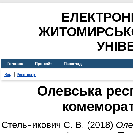
ЕЛЕКТРОН
ЖИТОМИРСЬК
УНІВ
Головна
Про сайт
Перегляд
Вхід
Реєстрація
Олевська респ
комеморат
Стельникович С. В.
(2018)
Оле