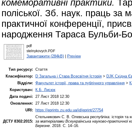
комеморативні практики.
Тар
поліської. Зб. наук. праць за
практичної конференції, присвя
народження Тараса Бульби-Бор
pdf
stelnykovych.PDF
Завантажити (284kB)
|
Preview
Тип ресурсу:
Стаття
Класифікатор:
D Загальна і Стара Всесвітня Історія
>
DJK Східна Є
Відділи:
Факультет історії, права та публічного управління
>
К
Користувач:
К.Б. Лисюк
Дата подачі:
27 Лист 2018 12:30
Оновлення:
27 Лист 2018 12:30
URI:
https://eprints.zu.edu.ua/id/eprint/27754
Стельникович С. В.
Олевська республіка: історія та 
ДСТУ 8302:2015:
за матеріалами Всеукраїнська науково-практичної кон
Березне
. 2018. С. 14–16.