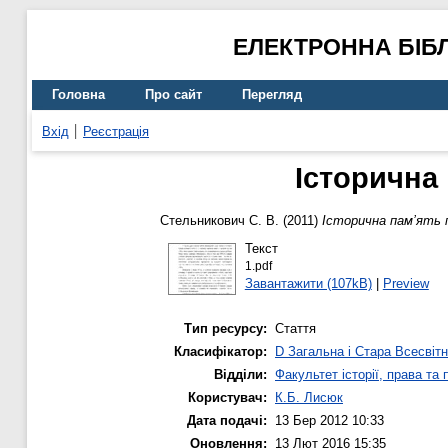
ЕЛЕКТРОННА БІБ
Головна
Про сайт
Перегляд
Вхід
Реєстрація
Історична
Стельникович С. В.
(2011)
Історична пам’ять 
Текст
1.pdf
Завантажити (107kB)
|
Preview
Тип ресурсу:
Стаття
Класифікатор:
D Загальна і Стара Всесвітн
Відділи:
Факультет історії, права та
Користувач:
К.Б. Лисюк
Дата подачі:
13 Бер 2012 10:33
Оновлення:
13 Лют 2016 15:35