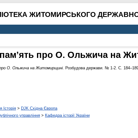
ЛІОТЕКА ЖИТОМИРСЬКОГО ДЕРЖАВНО
 пам’ять про О. Ольжича на Ж
про О. Ольжича на Житомирщині.
Розбудова держави. № 1-2. С. 184–189
я Історія
>
DJK Східна Європа
 публічного управління
>
Кафедра історії України