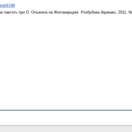
rint/6748
на пам’ять про О. Ольжича на Житомирщині.
Розбудова держави
. 2011. №