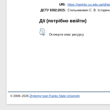
URI:
https://eprints.zu.edu.ua/id/ep
ДСТУ 8302:2015:
Стельникович С. В.
Історич
Дії ​​(потрібно ввійти)
Оглянути опис ресурсу
© 2008–2026
Zhytomyr Ivan Franko State University