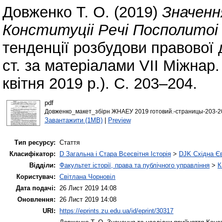
Довженко Т. О.
(2019)
Значeнн
Конституціі Рeчі Посполитоі 
тенденції розбудови правової де
ст. за матеріалами VІІ Міжнар.
квітня 2019 р.). С. 203–204.
pdf
Довженко_макет_збірн ЖНАЕУ 2019 готовий.-страницы-203-20
Завантажити (1MB)
|
Preview
Тип ресурсу:
Стаття
Класифікатор:
D Загальна і Стара Всесвітня Історія
>
DJK Східна Є
Відділи:
Факультет історії, права та публічного управління
>
К
Користувач:
Світлана Чорновіл
Дата подачі:
26 Лист 2019 14:08
Оновлення:
26 Лист 2019 14:08
URI:
https://eprints.zu.edu.ua/id/eprint/30317