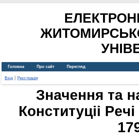
ЕЛЕКТРОН
ЖИТОМИРСЬК
УНІВ
Головна
Про сайт
Перегляд
Вхід
Реєстрація
Значeння та н
Конституціі Рeчі
17