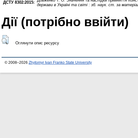
Довженко Т. О.
Значeння та наслідки прийняття Конст
ДСТУ 8302:2015:
держави в Україні та світі : зб. наук. ст. за матері
Дії ​​(потрібно ввійти)
Оглянути опис ресурсу
© 2008–2026
Zhytomyr Ivan Franko State University