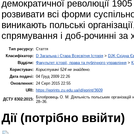
демократичної революції 1905 
розвивати всі форми суспільно
виникають польські організаці
спрямування і доб-рочинні за 
Тип ресурсу:
Стаття
Класифікатор:
D Загальна і Стара Всесвітня Історія
>
DJK Східна Є
Відділи:
Факультет історії, права та публічного управління
>
К
Користувач:
Користувачі 524 не знайдено.
Дата подачі:
04 Груд 2009 22:26
Оновлення:
24 Серп 2015 22:55
URI:
https://eprints.zu.edu.ua/id/eprint/3609
Білобровець О. М.
Діяльність польських організацій 
ДСТУ 8302:2015:
28–36.
Дії ​​(потрібно ввійти)