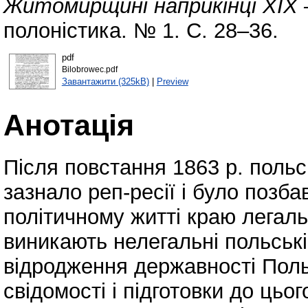
Житомирщині наприкінці ХІХ –
полоністика. № 1. С. 28–36.
pdf
Вilobrowec.pdf
Завантажити (325kB)
|
Preview
Анотація
Після повстання 1863 р. польс
зазнало реп-ресії і було позб
політичному житті краю легаль
виникають нелегальні польські
відродження державності Пол
свідомості і підготовки до цьо