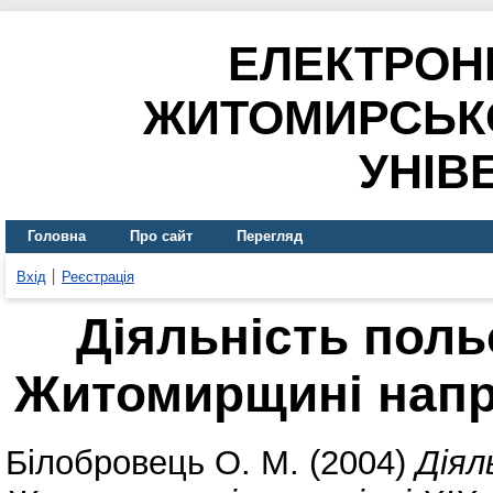
ЕЛЕКТРОН
ЖИТОМИРСЬК
УНІВ
Головна
Про сайт
Перегляд
Вхід
Реєстрація
Діяльність поль
Житомирщині наприк
Білобровець О. М.
(2004)
Діял