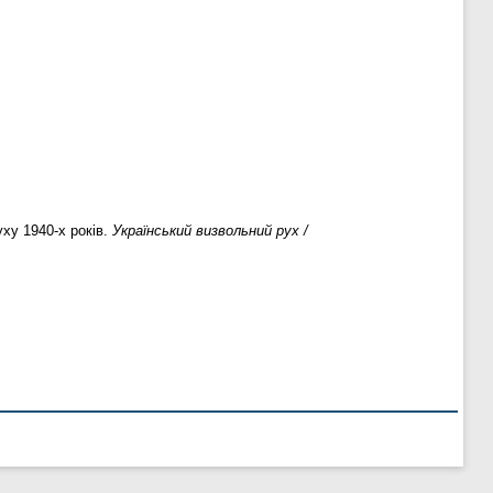
ху 1940-х років.
Український визвольний рух /