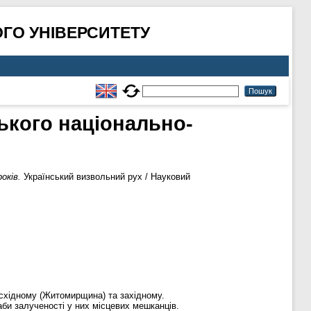
ГО УНІВЕРСИТЕТУ
ського національно-
оків.
Український визвольний рух / Науковий
— східному (Житомирщина) та західному.
би залученості у них місцевих мешканців.