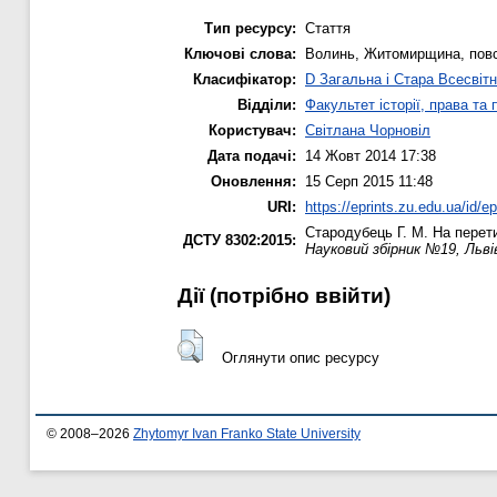
Тип ресурсу:
Стаття
Ключові слова:
Волинь, Житомирщина, повст
Класифікатор:
D Загальна і Стара Всесвітн
Відділи:
Факультет історії, права та
Користувач:
Світлана Чорновіл
Дата подачі:
14 Жовт 2014 17:38
Оновлення:
15 Серп 2015 11:48
URI:
https://eprints.zu.edu.ua/id/e
Стародубець Г. М.
На перети
ДСТУ 8302:2015:
Науковий збірник №19, Львів
Дії ​​(потрібно ввійти)
Оглянути опис ресурсу
© 2008–2026
Zhytomyr Ivan Franko State University