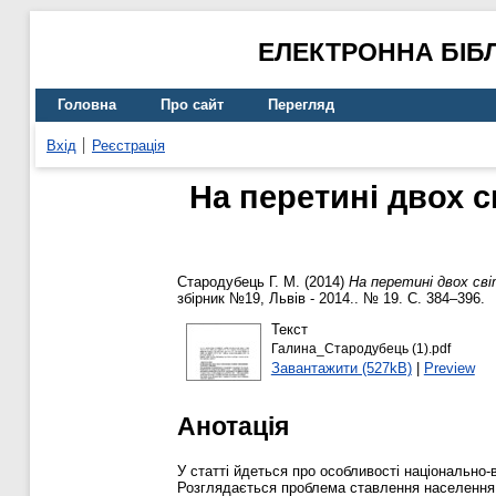
ЕЛЕКТРОННА БІБ
Головна
Про сайт
Перегляд
Вхід
Реєстрація
На перетині двох с
Стародубець Г. М.
(2014)
На перетині двох сві
збірник №19, Львів - 2014.. № 19. С. 384–396.
Текст
Галина_Стародубець (1).pdf
Завантажити (527kB)
|
Preview
Анотація
У статті йдеться про особливості національно-
Розглядається проблема ставлення населення С