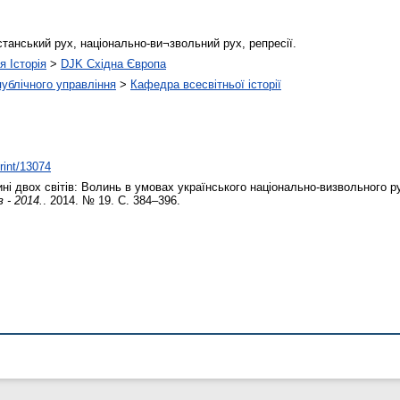
анський рух, національно-ви¬звольний рух, репресії.
я Історія
>
DJK Східна Європа
 публічного управління
>
Кафедра всесвітньої історії
print/13074
ні двох світів: Волинь в умовах українського національно-визвольного ру
 - 2014.
. 2014. № 19. С. 384–396.