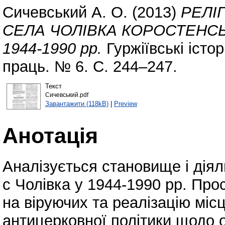
Сичевський А. О.
(2013)
РЕЛІ
СЕЛА ЧОЛІВКА КОРОСТЕНС
1944-1990 pp.
Гуржіївські істо
праць. № 6. С. 244–247.
Текст
Сичевський.pdf
Завантажити (118kB)
|
Preview
Анотація
Аналізується становище і дія
с Чолівка у 1944-1990 pp. Про
на віруючих та реалізацію мі
антицерковної політики щодо 