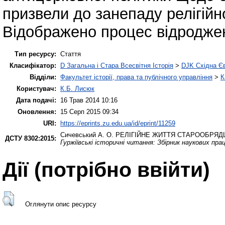
призвели до занепаду релігійн
Відображено процес відродже
Тип ресурсу:
Стаття
Класифікатор:
D Загальна і Стара Всесвітня Історія
>
DJK Східна Є
Відділи:
Факультет історії, права та публічного управління
>
К
Користувач:
К.Б. Лисюк
Дата подачі:
16 Трав 2014 10:16
Оновлення:
15 Серп 2015 09:34
URI:
https://eprints.zu.edu.ua/id/eprint/11259
Сичевський А. О.
РЕЛІГІЙНЕ ЖИТТЯ СТАРООБРЯДЦ
ДСТУ 8302:2015:
Гуржіївські історичні читання: Збірник наукових пра
Дії ​​(потрібно ввійти)
Оглянути опис ресурсу