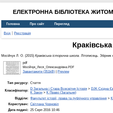
ЕЛЕКТРОННА БІБЛІОТЕКА ЖИТО
Головна
Про сайт
Перегляд
Вхід
Реєстрація
Краківська
Мосійчук Л. О.
(2015)
Краківська історична школа.
Літописець. Збірник 
pdf
Мосійчук_Леся_Олександрівна.PDF
Завантажити (351kB)
|
Preview
Тип ресурсу:
Стаття
D Загальна і Стара Всесвітня Історія
>
DJK Східна Є
Класифікатор:
K Закон
>
K Право (Загальне)
Відділи:
Факультет історії, права та публічного управління
>
К
Користувач:
Світлана Чорновіл
Дата подачі:
25 Серп 2016 10:46