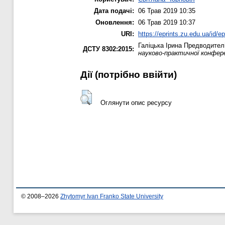
Дата подачі:
06 Трав 2019 10:35
Оновлення:
06 Трав 2019 10:37
URI:
https://eprints.zu.edu.ua/id/e
Галіцька Ірина
Предводителі 
ДСТУ 8302:2015:
науково-практичної конфере
Дії ​​(потрібно ввійти)
Оглянути опис ресурсу
© 2008–2026
Zhytomyr Ivan Franko State University