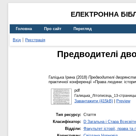
ЕЛЕКТРОННА БІБ
Головна
Про сайт
Перегляд
Вхід
Реєстрація
Предводителі двор
Галіцька Ірина
(2018)
Предводителі дворянства 
практичної конференції «Права людини: історич
pdf
Галицька_Літописець_13-страницы
Завантажити (415kB)
|
Preview
Тип ресурсу:
Стаття
Класифікатор:
D Загальна і Стара Всесвітн
Відділи:
Факультет історії, права та
Користувач:
Світлана Чорновіл