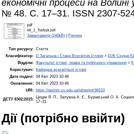
економічні процеси на Волині 
№ 48. С. 17–31. ISSN 2307-52
pdf
48_2_Tsetsyk.pdf
Завантажити (240kB)
|
Preview
Тип ресурсу:
Стаття
Класифікатор:
D Загальна і Стара Всесвітня Історія
>
DJK Східна Є
Відділи:
Факультет історії, права та публічного управління
>
К
Користувач:
Кафедра всесвітньої історії
Дата подачі:
04 Квіт 2023 10:46
Оновлення:
04 Квіт 2023 10:46
URI:
https://eprints.zu.edu.ua/id/eprint/36533
Цецик Я. П.
,
Залужна А. Є.
,
Буравський О. А.
Соціаль
ДСТУ 8302:2015:
17–31.
Дії ​​(потрібно ввійти)