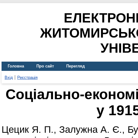
ЕЛЕКТРОН
ЖИТОМИРСЬК
УНІВ
Головна
Про сайт
Перегляд
Вхід
Реєстрація
Соціально-економі
у 191
Цецик Я. П.
,
Залужна А. Є.
,
Бу