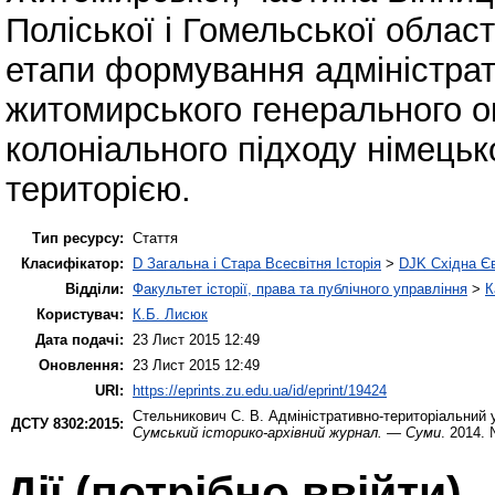
Поліської і Гомельської облас
етапи формування адміністрат
житомирського генерального о
колоніального підходу німецько
територією.
Тип ресурсу:
Стаття
Класифікатор:
D Загальна і Стара Всесвітня Історія
>
DJK Східна Є
Відділи:
Факультет історії, права та публічного управління
>
К
Користувач:
К.Б. Лисюк
Дата подачі:
23 Лист 2015 12:49
Оновлення:
23 Лист 2015 12:49
URI:
https://eprints.zu.edu.ua/id/eprint/19424
Стельникович С. В.
Адміністративно-територіальний у
ДСТУ 8302:2015:
Сумський історико-архівний журнал. — Суми
. 2014. 
Дії ​​(потрібно ввійти)