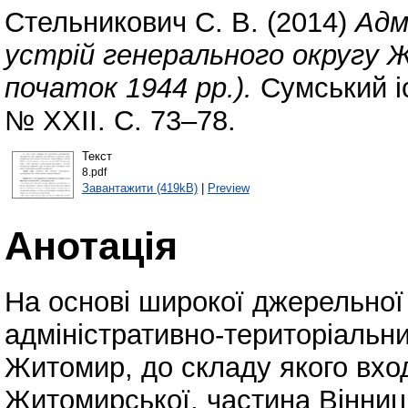
Стельникович С. В.
(2014)
Адм
устрій генерального округу 
початок 1944 рр.).
Сумський і
№ ХХІІ. С. 73–78.
Текст
8.pdf
Завантажити (419kB)
|
Preview
Анотація
На основі широкої джерельної
адміністративно-територіальни
Житомир, до складу якого вхо
Житомирської, частина Вінниц