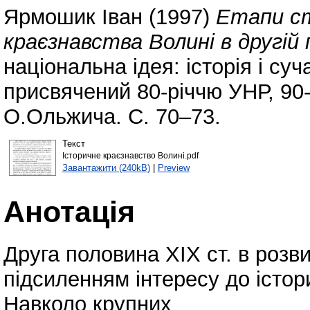
Ярмошик Іван
(1997)
Етапи ст
краєзнавства Волині в другій 
національна ідея: історія і су
присвячений 80-річчю УНР, 90
О.Ольжича. С. 70–73.
Текст
Історичне краєзнавство Волині.pdf
Завантажити (240kB)
|
Preview
Анотація
Друга половина XIX ст. в розв
підсиленням інтересу до істор
Навколо крупних