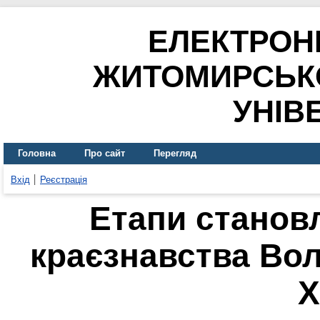
ЕЛЕКТРОН
ЖИТОМИРСЬК
УНІВ
Головна
Про сайт
Перегляд
Вхід
Реєстрація
Етапи станов
краєзнавства Вол
Х