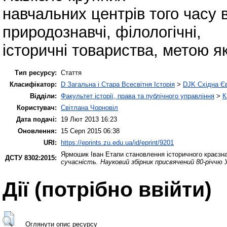
навчальних центрів того часу 
природознавчі, філологічні,
історичні товариства, метою я
Тип ресурсу:
Стаття
Класифікатор:
D Загальна і Стара Всесвітня Історія
>
DJK Східна Є
Відділи:
Факультет історії, права та публічного управління
>
К
Користувач:
Світлана Чорновіл
Дата подачі:
19 Лют 2013 16:23
Оновлення:
15 Серп 2015 06:38
URI:
https://eprints.zu.edu.ua/id/eprint/9201
Ярмошик Іван
Етапи становлення історичного краєзнав
ДСТУ 8302:2015:
сучасність. Науковий збірник присвячений 80-річчю 
Дії ​​(потрібно ввійти)
Оглянути опис ресурсу