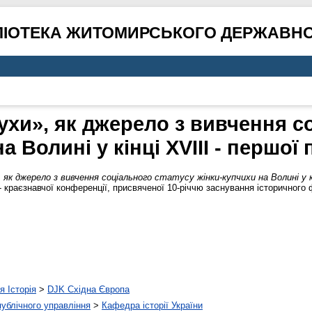
ЛІОТЕКА ЖИТОМИРСЬКОГО ДЕРЖАВНО
ухи», як джерело з вивчення с
а Волині у кінці ХVIII - першої 
, як джерело з вивчення соціального статусу жінки-купчихи на Волині у к
- краєзнавчої конференції, присвяченої 10-річчю заснування історичног
я Історія
>
DJK Східна Європа
 публічного управління
>
Кафедра історії України