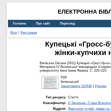
ЕЛЕКТРОННА БІБ
Головна
Про сайт
Перегляд
Вхід
Реєстрація
Купецькі «Гросс-б
жінки-купчихи н
Вигівська Оксана
(2011)
Купецькі «Гросс-бухи»
Матеріали IV Волинської міжнародної історико
університету імені Івана Франка. С. 220–223.
PDF
Вигівська.pdf
Завантажити (107kB)
|
Preview
Тип ресурсу:
Стаття
Класифікатор:
D Загальна і Стара Всесвітн
Відділи:
Факультет історії, права та