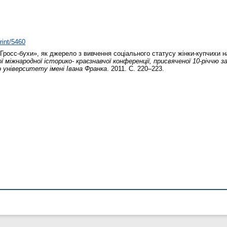
rint/5460
Гросс-бухи», як джерело з вивчення соціального статусу жінки-купчихи на
ї міжнародної історико- краєзнавчої конференції, присвяченої 10-річчю
університету імені Івана Франка
. 2011. С. 220–223.