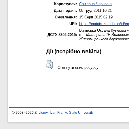
Користувач:
Світлана Чорновіл
Дата подачі:
08 Груд 2011 10:21
Оновлення:
15 Серп 2015 02:19
URI:
https://eprints.zu.edu.ua/id/ep
Вигівська Оксана
Купецькі «
ДСТУ 8302:2015:
ст..
Матеріали IV Волинсько
Житомирського державного 
Дії ​​(потрібно ввійти)
Оглянути опис ресурсу
© 2008–2026
Zhytomyr Ivan Franko State University