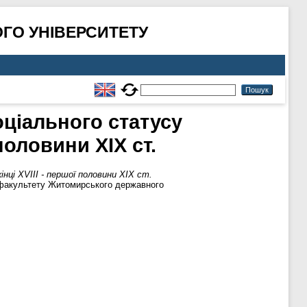
ГО УНІВЕРСИТЕТУ
оціального статусу
половини ХІХ ст.
інці ХVIII - першої половини ХІХ ст.
о факультету Житомирського державного