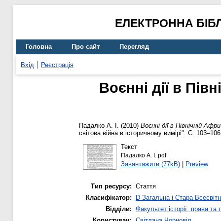
ЕЛЕКТРОННА БІБ
Головна
Про сайт
Перегляд
Вхід
Реєстрація
Воєнні дії в Півн
Падалко А. І.
(2010)
Воєнні дії в Північній Афри
світова війна в історичному вимірі". С. 103–106
Текст
Падалко А. І..pdf
Завантажити (77kB)
|
Preview
Тип ресурсу:
Стаття
Класифікатор:
D Загальна і Стара Всесвітн
Відділи:
Факультет історії, права та
Користувач:
Світлана Чорновіл