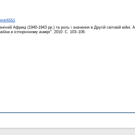
rint/6551
внічній Африці (1940-1943 рр.) та роль і значення в Другій світовій війні.
М
війна в історичному вимірі"
. 2010. С. 103–106.