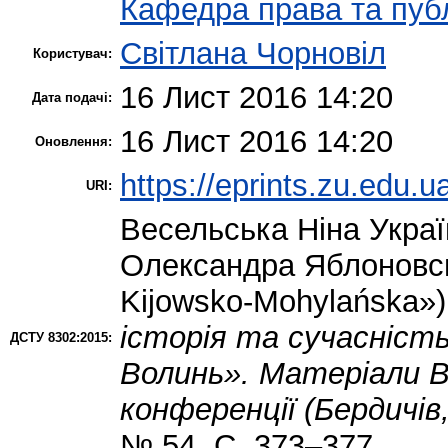
Кафедра права та публ
Світлана Чорновіл
Користувач:
16 Лист 2016 14:20
Дата подачі:
16 Лист 2016 14:20
Оновлення:
https://eprints.zu.edu.u
URI:
Весельська Ніна
Украї
Олександра Яблоновсь
Kijowsko-Mohylańska»
історія та сучасність
ДСТУ 8302:2015:
Волинь». Матеріали Вс
конференції (Бердичів
№ 54. С. 373–377.