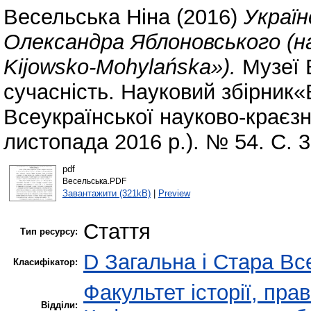
Весельська Ніна
(2016)
Україн
Олександра Яблоновського (на
Kijowsko-Mohylańska»).
Музеї Б
сучасність. Науковий збірник
Всеукраїнської науково-краєзн
листопада 2016 р.). № 54. С. 
pdf
Весельська.PDF
Завантажити (321kB)
|
Preview
Стаття
Тип ресурсу:
D Загальна і Стара Все
Класифікатор:
Факультет історії, пра
Відділи: