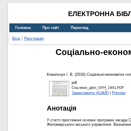
ЕЛЕКТРОННА БІБ
Головна
Про сайт
Перегляд
Вхід
Реєстрація
Соціально-економ
Ковальчук І. В.
(2016)
Соціально-економічні ск
pdf
Соц-екон_діял_ОУН_1941.PDF
Завантажити (414kB)
|
Preview
Анотація
У статті простежені основні програмні засади 
Житомирського міського управління. Визначені 