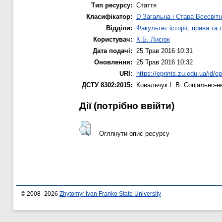
Тип ресурсу:
Стаття
Класифікатор:
D Загальна і Стара Всесвітн
Відділи:
Факультет історії, права та
Користувач:
К.Б. Лисюк
Дата подачі:
25 Трав 2016 10:31
Оновлення:
25 Трав 2016 10:32
URI:
https://eprints.zu.edu.ua/id/e
ДСТУ 8302:2015:
Ковальчук І. В.
Соціально-ек
Дії ​​(потрібно ввійти)
Оглянути опис ресурсу
© 2008–2026
Zhytomyr Ivan Franko State University