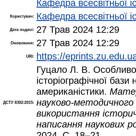
Кафедра всесвітньої іс
Кафедра всесвітньої іс
Користувач:
27 Трав 2024 12:29
Дата подачі:
27 Трав 2024 12:29
Оновлення:
https://eprints.zu.edu.u
URI:
Гуцало Л. В.
Особливос
історіографічної бази 
американістики.
Матер
науково-методичного
ДСТУ 8302:2015:
використання історич
написання наукових р
2024. С. 18–21.