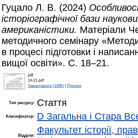
Гуцало Л. В.
(2024)
Особливос
історіографічної бази наукови
американістики.
Матеріали Че
методичного семінару «Методи
в процесі підготовки і написа
вищої освіти». С. 18–21.
pdf
18-21.pdf
Завантажити (1MB)
|
Preview
Стаття
Тип ресурсу:
D Загальна і Стара Все
Класифікатор:
Факультет історії, пра
Відділи: