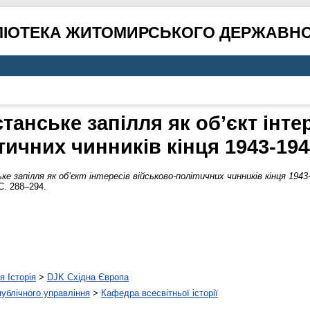
ЛІОТЕКА ЖИТОМИРСЬКОГО ДЕРЖАВНО
танське запілля як об’єкт інте
тичних чинників кінця 1943-194
е запілля як об’єкт інтересів військово-політичних чинників кінця 1943
С. 288–294.
я Історія
>
DJK Східна Європа
 публічного управління
>
Кафедра всесвітньої історії