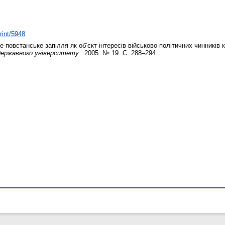
rint/5948
е повстанське запілля як об’єкт інтересів військово-політичних чинників к
державного університету.
. 2005. № 19. С. 288–294.