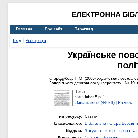
ЕЛЕКТРОННА БІБ
Головна
Про сайт
Перегляд
Вхід
Реєстрація
Українське повс
полі
Стародубець Г. М.
(2005)
Українське повстанськ
Запорізького державного університету.. № 19. 
Текст
starodubets5.pdf
Завантажити (446kB)
|
Preview
Тип ресурсу:
Стаття
Класифікатор:
D Загальна і Стара Всесвітн
Відділи:
Факультет історії, права та
Користувач:
Світлана Чорновіл