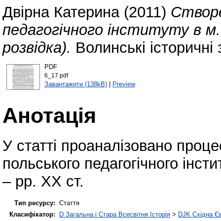
Двірна Катерина
(2011)
Створе
педагогічного інституту в м. 
розвідка).
Волинські історичні 
PDF
6_17.pdf
Завантажити (138kB)
|
Preview
Анотація
У статті проаналізовано проце
польського педагогічного інсти
– рр. ХХ ст.
Тип ресурсу:
Стаття
Класифікатор:
D Загальна і Стара Всесвітня Історія
>
DJK Східна Є