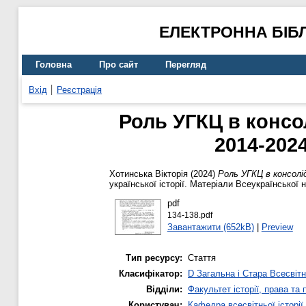
ЕЛЕКТРОННА БІБ
Головна
Про сайт
Перегляд
Вхід
Реєстрація
Роль УГКЦ в консол
2014-202
Хотинська Вікторія
(2024)
Роль УГКЦ в консолід
української історії. Матеріали Всеукраїнської 
pdf
134-138.pdf
Завантажити (652kB)
|
Preview
Тип ресурсу:
Стаття
Класифікатор:
D Загальна і Стара Всесвітн
Відділи:
Факультет історії, права та
Користувач:
Кафедра всесвітньої історії