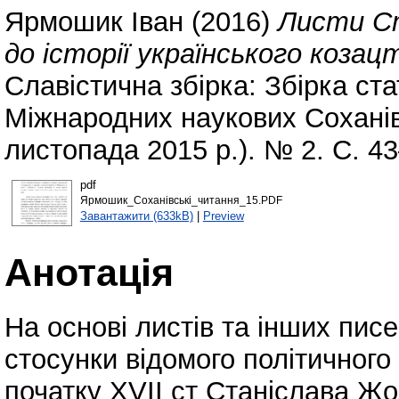
Ярмошик Іван
(2016)
Листи Ст
до історії українського козац
Славістична збірка: Збірка ст
Міжнародних наукових Соханівс
листопада 2015 р.). № 2. С. 43
pdf
Ярмошик_Соханівські_читання_15.PDF
Завантажити (633kB)
|
Preview
Анотація
На основі листів та інших пис
стосунки відомого політичного 
початку ХVII ст Станіслава Жо