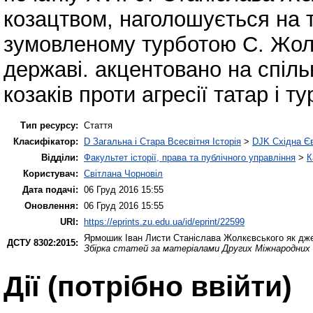
козацтвом, наголошується на т
зумовленому турботою С. Жолкє
державі. акцентовано на спіль
козаків проти агресії татар і ту
Тип ресурсу:
Стаття
Класифікатор:
D Загальна і Стара Всесвітня Історія
>
DJK Східна Є
Відділи:
Факультет історії, права та публічного управління
>
К
Користувач:
Світлана Чорновіл
Дата подачі:
06 Груд 2016 15:55
Оновлення:
06 Груд 2016 15:55
URI:
https://eprints.zu.edu.ua/id/eprint/22599
Ярмошик Іван
Листи Станіслава Жолкєвського як джере
ДСТУ 8302:2015:
Збірка статей за матеріалами Других Міжнародних н
Дії ​​(потрібно ввійти)