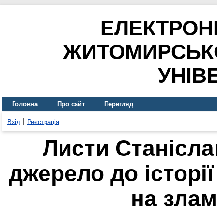
ЕЛЕКТРОН
ЖИТОМИРСЬК
УНІВ
Головна
Про сайт
Перегляд
Вхід
Реєстрація
Листи Станісла
джерело до історії
на зламі