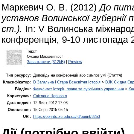
Маркевич О. В.
(2012)
До пита
установ Волинської губернії п
ст.).
In: V Волинська міжнарод
конференція, 9-10 листопада 2
Текст
Оксана Маркевич.pdf
Завантажити (312kB)
|
Preview
Тип ресурсу:
Доповідь на конференції або симпозіумі (Стаття)
Класифікатор:
D Загальна і Стара Всесвітня Історія
>
DJK Східна Єв
Відділи:
Факультет історії, права та публічного управління
>
Ка
Користувач:
Світлана Чорновіл
Дата подачі:
12 Лист 2012 17:06
Оновлення:
15 Серп 2015 05:15
URI:
https://eprints.zu.edu.ua/id/eprint/8253
Дії ​​(потрібно ввійти)