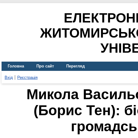
ЕЛЕКТРОН
ЖИТОМИРСЬК
УНІВ
Головна
Про сайт
Перегляд
Вхід
Реєстрація
Микола Василь
(Борис Тен): б
громадсь