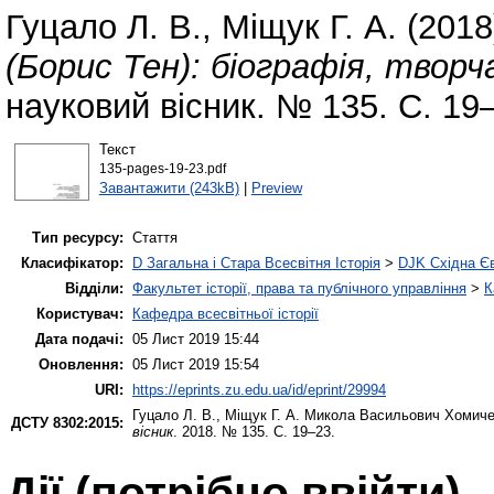
Гуцало Л. В.
,
Міщук Г. А.
(201
(Борис Тен): біографія, творч
науковий вісник. № 135. С. 19
Текст
135-pages-19-23.pdf
Завантажити (243kB)
|
Preview
Тип ресурсу:
Стаття
Класифікатор:
D Загальна і Стара Всесвітня Історія
>
DJK Східна Є
Відділи:
Факультет історії, права та публічного управління
>
К
Користувач:
Кафедра всесвітньої історії
Дата подачі:
05 Лист 2019 15:44
Оновлення:
05 Лист 2019 15:54
URI:
https://eprints.zu.edu.ua/id/eprint/29994
Гуцало Л. В.
,
Міщук Г. А.
Микола Васильович Хомичевс
ДСТУ 8302:2015:
вісник
. 2018. № 135. С. 19–23.
Дії ​​(потрібно ввійти)