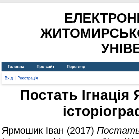
ЕЛЕКТРОН
ЖИТОМИРСЬК
УНІВ
Головна
Про сайт
Перегляд
Вхід
Реєстрація
Постать Ігнація
історіогра
Ярмошик Іван
(2017)
Постать 