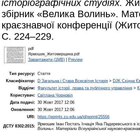
історіографічних студіях.
Жит
збірник «Велика Волинь». Мат
краєзнавчої конференції (Жито
С. 224–229.
pdf
Ярмошик_Житомирщина.pdf
Завантажити (1MB)
|
Preview
Тип ресурсу:
Стаття
Класифікатор:
D Загальна і Стара Всесвітня Історія
>
DJK Східна Є
Відділи:
Факультет історії, права та публічного управління
>
К
Користувач:
Світлана Чорновіл
Дата подачі:
30 Жовт 2017 12:06
Оновлення:
30 Жовт 2017 12:06
URI:
https://eprints.zu.edu.ua/id/eprint/25556
Ярмошик Іван
Постать Ігнація Яна Падеревського в і
ДСТУ 8302:2015:
Волинь». Матеріали Всеукраїнської науково-краєзнав