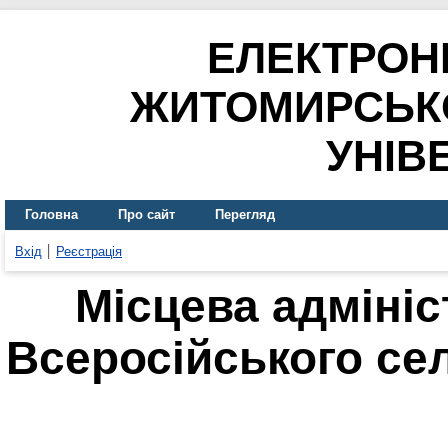
ЕЛЕКТРОН
ЖИТОМИРСЬК
УНІВ
Головна
Про сайт
Перегляд
Вхід
Реєстрація
Місцева адмініст
Всеросійського се