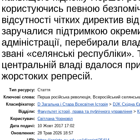
користуючись певною безпоміч
відсутності чітких директив ві
заручалися підтримкою окреми
адміністрації, перебирали вла
звані «селянські республіки». 
центральній владі вдалося п
жорстоких репресій.
Тип ресурсу:
Стаття
Ключові слова:
Перша російська революція, Всеросійський селянський
Класифікатор:
D Загальна і Стара Всесвітня Історія
>
DJK Східна Є
Відділи:
Факультет історії, права та публічного управління
>
К
Користувач:
Світлана Чорновіл
Дата подачі:
10 Жовт 2017 17:02
Оновлення:
28 Трав 2026 18:57