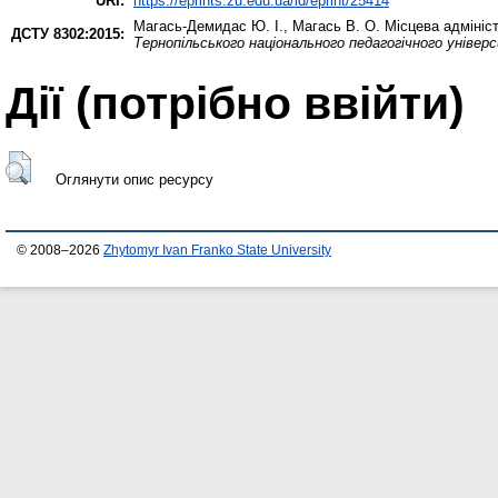
URI:
https://eprints.zu.edu.ua/id/eprint/25414
Магась-Демидас Ю. І.
,
Магась В. О.
Місцева адмініст
ДСТУ 8302:2015:
Тернопільського національного педагогічного універ
Дії ​​(потрібно ввійти)
Оглянути опис ресурсу
© 2008–2026
Zhytomyr Ivan Franko State University