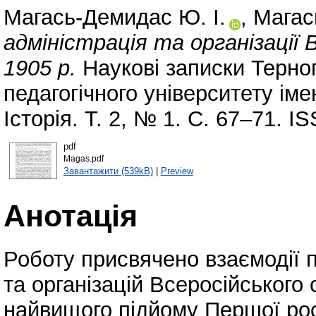
Магась-Демидас Ю. І.
,
Магас
адміністрація та організації 
1905 р.
Наукові записки Терноп
педагогічного університету ім
Історія. Т. 2, № 1. С. 67–71. I
pdf
Magas.pdf
Завантажити (539kB)
|
Preview
Анотація
Роботу присвячено взаємодії п
та організацій Всеросійського
найвищого підйому Першої росі