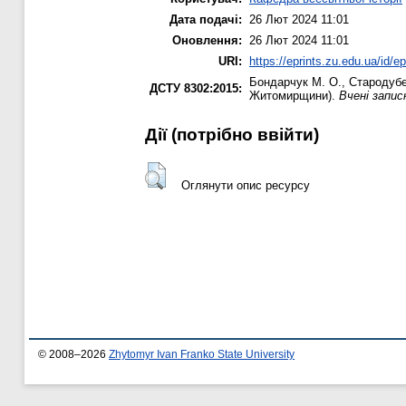
Дата подачі:
26 Лют 2024 11:01
Оновлення:
26 Лют 2024 11:01
URI:
https://eprints.zu.edu.ua/id/e
Бондарчук М. О.
,
Стародубе
ДСТУ 8302:2015:
Житомирщини).
Вчені запис
Дії ​​(потрібно ввійти)
Оглянути опис ресурсу
© 2008–2026
Zhytomyr Ivan Franko State University