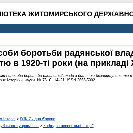
ЛІОТЕКА ЖИТОМИРСЬКОГО ДЕРЖАВНО
соби боротьби радянської вла
тю в 1920-ті роки (на приклад
ми і способи боротьби радянської влади з дитячою безпритульністю в 
рія: Історичні науки. № 73. С. 14–21. ISSN 2663-5992.
я Історія
>
DJK Східна Європа
 публічного управління
>
Кафедра всесвітньої історії