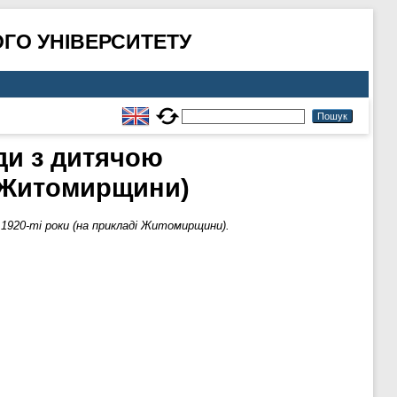
ГО УНІВЕРСИТЕТУ
ди з дитячою
і Житомирщини)
1920-ті роки (на прикладі Житомирщини).