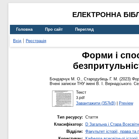
ЕЛЕКТРОННА БІБ
Головна
Про сайт
Перегляд
Вхід
Реєстрація
Форми і спо
безпритульніс
Бондарчук М. О.
,
Стародубець Г. М.
(2023)
Фор
Вчені записки ТНУ імені В. І. Вернадського. Се
Текст
3.pdf
Завантажити (357kB)
|
Preview
Тип ресурсу:
Стаття
Класифікатор:
D Загальна і Стара Всесвітн
Відділи:
Факультет історії, права та
Користувач:
Кафедра всесвітньої історії