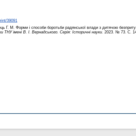
print/39091
ць Г. М.
Форми і способи боротьби радянської влади з дитячою безпритул
ки ТНУ імені В. І. Вернадського. Серія: Історичні науки
. 2023. № 73. С. 1