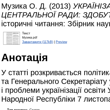
Музика О. Д.
(2013)
УКРАЇНІЗ
ЦЕНТРАЛЬНОЇ РАДИ: ЗДОБУ
історичні читання: Збірник на
Текст
Музика.pdf
Завантажити (117kB)
|
Preview
Анотація
У статті розкривається політи
та Генерального Секретаріату 
і проблеми українізації освіти
Народної Республіки 7 листопа
Тип ресурсу:
Стаття