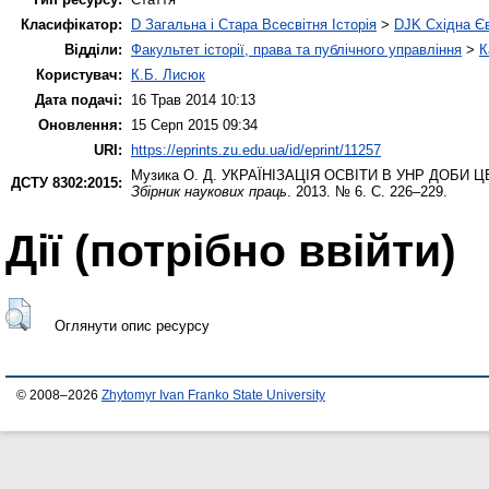
Класифікатор:
D Загальна і Стара Всесвітня Історія
>
DJK Східна Є
Відділи:
Факультет історії, права та публічного управління
>
К
Користувач:
К.Б. Лисюк
Дата подачі:
16 Трав 2014 10:13
Оновлення:
15 Серп 2015 09:34
URI:
https://eprints.zu.edu.ua/id/eprint/11257
Музика О. Д.
УКРАЇНІЗАЦІЯ ОСВІТИ В УНР ДОБИ 
ДСТУ 8302:2015:
Збірник наукових праць
. 2013. № 6. С. 226–229.
Дії ​​(потрібно ввійти)
Оглянути опис ресурсу
© 2008–2026
Zhytomyr Ivan Franko State University