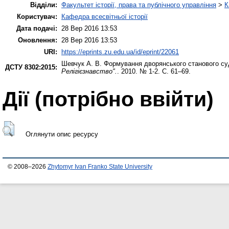
Відділи:
Факультет історії, права та публічного управління
>
К
Користувач:
Кафедра всесвітньої історії
Дата подачі:
28 Вер 2016 13:53
Оновлення:
28 Вер 2016 13:53
URI:
https://eprints.zu.edu.ua/id/eprint/22061
Шевчук А. В.
Формування дворянського станового суду
ДСТУ 8302:2015:
Релігієзнавство".
. 2010. № 1-2. С. 61–69.
Дії ​​(потрібно ввійти)
Оглянути опис ресурсу
© 2008–2026
Zhytomyr Ivan Franko State University