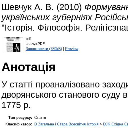
Шевчук А. В.
(2010)
Формуванн
українських губерніях Російськ
"Історія. Філософія. Релігієзна
pdf
шевчук.PDF
Завантажити (789kB)
|
Preview
Анотація
У статті проаналізовано заходи
дворянського станового суду в
1775 р.
Тип ресурсу:
Стаття
Класифікатор:
D Загальна і Стара Всесвітня Історія
>
DJK Східна Є